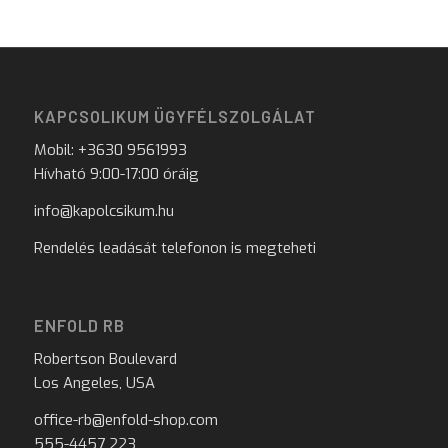
KAPCSOLIKUM ÜGYFÉLSZOLGÁLAT
Mobil: +3630 9561993
Hívható 9:00-17:00 óráig
info@kapolcsikum.hu
Rendelés leadását telefonon is megteheti
ENFOLD RB
Robertson Boulevard
Los Angeles, USA
office-rb@enfold-shop.com
555-4457 223