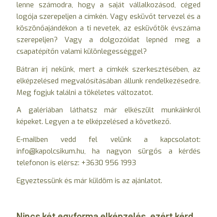
lenne számodra, hogy a saját vállalkozásod, céged
logója szerepeljen a címkén. Vagy esküvőt tervezel és a
köszönőajándékon a ti nevetek, az esküvőtök évszáma
szerepeljen? Vagy a dolgozóidat lepnéd meg a
csapatépítőn valami különlegességgel?
Bátran írj nekünk, mert a címkék szerkesztésében, az
elképzelésed megvalósításában állunk rendelkezésedre.
Meg fogjuk találni a tökéletes változatot.
A galériában láthatsz már elkészült munkáinkról
képeket. Legyen a te elképzelésed a következő.
E-mailben vedd fel velünk a kapcsolatot:
info@kapolcsikum.hu, ha nagyon sürgős a kérdés
telefonon is elérsz: +3630 956 1993
Egyeztessünk és már küldöm is az ajánlatot.
Nincs két egyforma elképzelés, ezért kérd