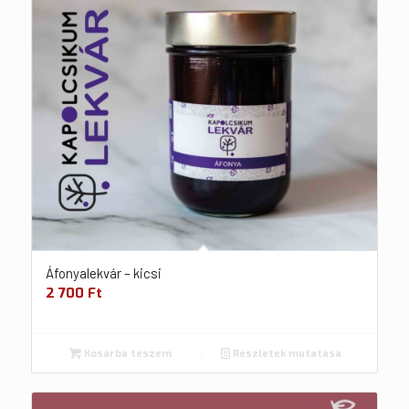
Áfonyalekvár – kicsi
2 700
Ft
Kosárba teszem
Részletek mutatása