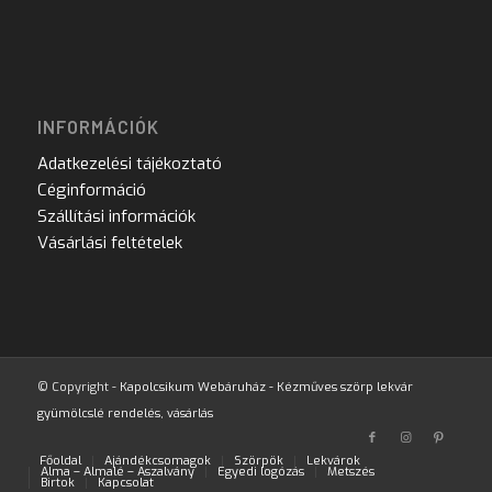
INFORMÁCIÓK
Adatkezelési tájékoztató
Céginformáció
Szállítási információk
Vásárlási feltételek
© Copyright -
Kapolcsikum Webáruház - Kézműves szörp lekvár
gyümölcslé rendelés, vásárlás
Főoldal
Ajándékcsomagok
Szörpök
Lekvárok
Alma – Almalé – Aszalvány
Egyedi logózás
Metszés
Birtok
Kapcsolat