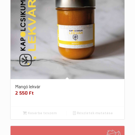
Mangó lekvár
2 550
Ft
Kosárba teszem
Részletek mutatása