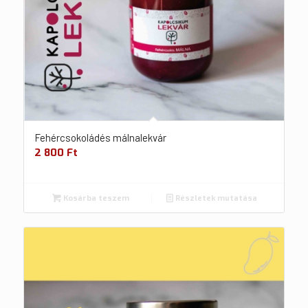
Fehércsokoládés málnalekvár
2 800
Ft
Kosárba teszem
Részletek mutatása