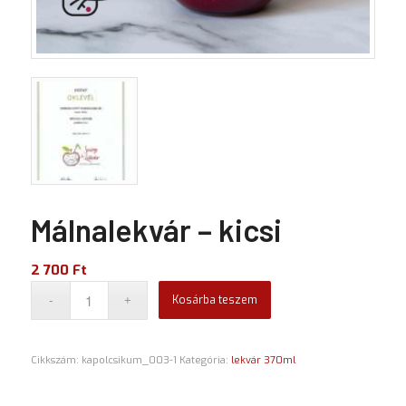
Málnalekvár – kicsi
2 700
Ft
Kosárba teszem
Cikkszám:
kapolcsikum_003-1
Kategória:
lekvár 370ml