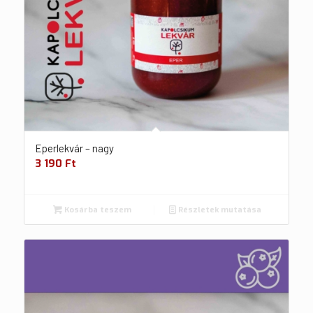
Eperlekvár – nagy
3 190
Ft
Kosárba teszem
Részletek mutatása