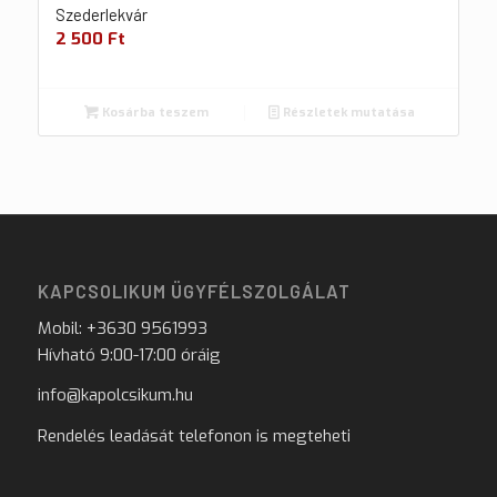
Szederlekvár
2 500
Ft
Kosárba teszem
Részletek mutatása
KAPCSOLIKUM ÜGYFÉLSZOLGÁLAT
Mobil: +3630 9561993
Hívható 9:00-17:00 óráig
info@kapolcsikum.hu
Rendelés leadását telefonon is megteheti