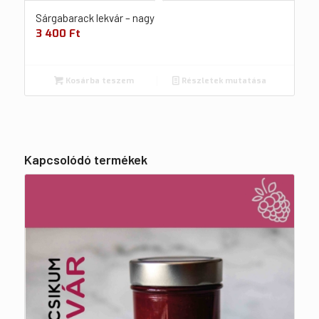
Sárgabarack lekvár – nagy
3 400
Ft
Kosárba teszem
Részletek mutatása
Kapcsolódó termékek