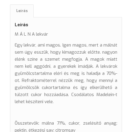
Leírás
Leírás
M Á L N A lekvár
Egy lekvár, ami magos. Igen magos, mert a málnát
sem úgy esszük, hogy kimagozzuk előtte. nagyon
élénk színe a szemet megfogja. A magok miatt
nem kell aggódni, a gyerekek imádják. A lekvárok
gyümölcstartalma eléri és meg is haladja a 70%-
ot. Refraktométerrel nézzük meg, hogy mennyi a
gyümölcsök cukortartalma és így elkerülhető a
túlzott cukor hozzáadása. Csodálatos Madelein-t
lehet készíteni vele.
Összetevők: málna 71%, cukor, zselésítő anyag:
pektin, étkezési sav: citromsav