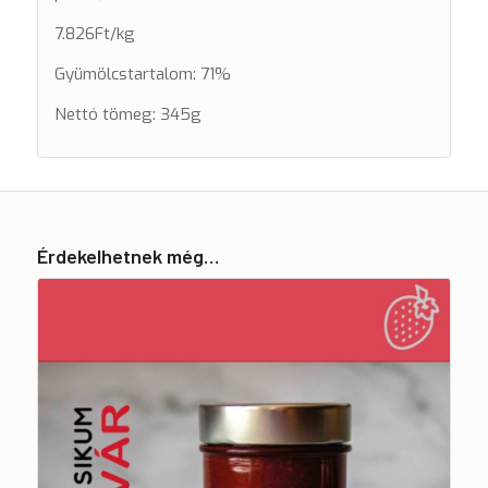
7.826Ft/kg
Gyümölcstartalom: 71%
Nettó tömeg: 345g
Érdekelhetnek még…