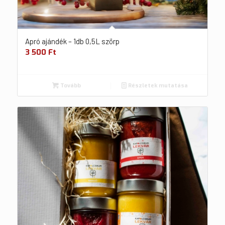
Apró ajándék – 1db 0,5L szörp
3 500
Ft
Tovább
Részletek mutatása