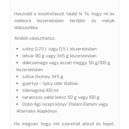
Használd a kreativitásod, találd ki Te, hogy mi és
mekkora kiszerelésben kerüljön és melyik
dobozunkba.
Amiből választhatsz:
szörp 0,25 L vagy 0,5 L kiszerelésben
lekvár 80 g vagy 345 g kiszerelésben
diákcsemege vagy aszalt meggy 50 g/100 g
kiszerelésben
szilva chutney 345 g
gyertya – Spicy cider illatban
tökmagolaj 100 ml
narancsos sablé keksz 50 g vagy 100 g
Dobó Ági recept könyv: Ételem Életem vagy
Alternatív Alapkönyv
Ha megvan, hogy mit szeretnél jelezd és képet,