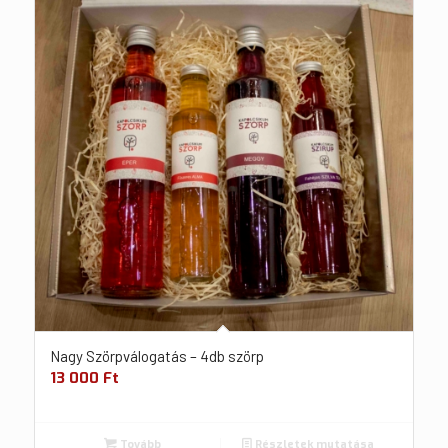
Nagy Szörpválogatás – 4db szörp
13 000
Ft
Tovább
Részletek mutatása