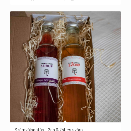
Szörpválogatás – 2db 0,25l-es szörp