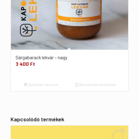
Sárgabarack lekvár – nagy
3 400
Ft
Kosárba teszem
Részletek mutatása
Kapcsolódó termékek