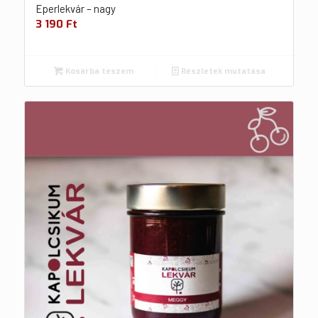
Eperlekvár – nagy
3 190
Ft
Kosárba teszem
Részletek mutatása