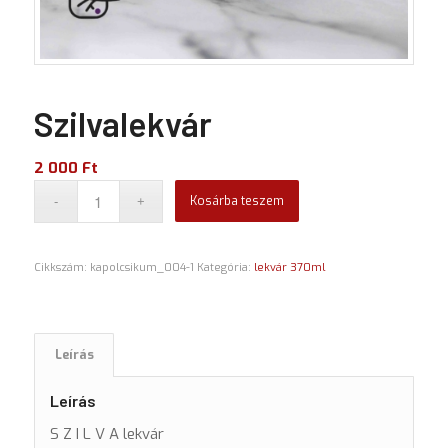
Szilvalekvár
2 000
Ft
Kosárba teszem
Cikkszám:
kapolcsikum_004-1
Kategória:
lekvár 370ml
Leírás
Leírás
S Z I L V A lekvár