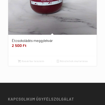
Étcsokoládés meggylekvár
2 500
Ft
Kosárba teszem
Részletek mutatása
KAPCSOLIKUM ÜGYFÉLSZOLGÁLAT