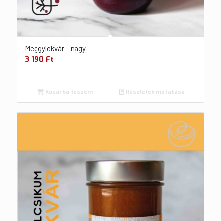
Meggylekvár – nagy
3 190
Ft
Kosárba teszem
Részletek mutatása