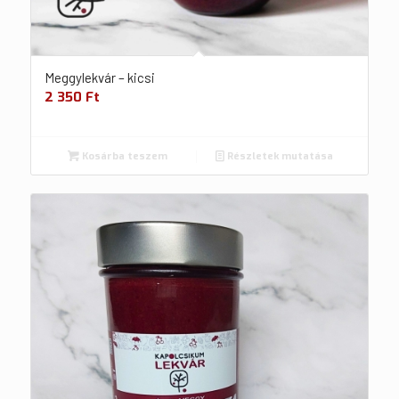
Meggylekvár – kicsi
2 350
Ft
Kosárba teszem
Részletek mutatása