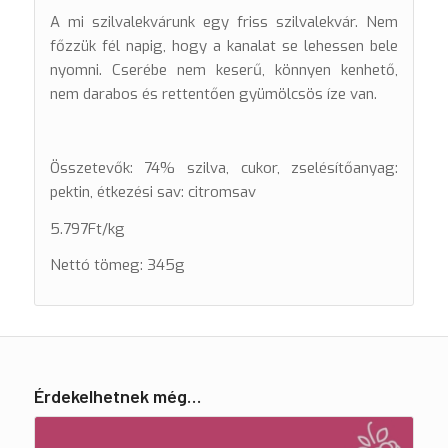
A mi szilvalekvárunk egy friss szilvalekvár. Nem
főzzük fél napig, hogy a kanalat se lehessen bele
nyomni. Cserébe nem keserű, könnyen kenhető,
nem darabos és rettentően gyümölcsös íze van.
Összetevők: 74% szilva, cukor, zselésítőanyag:
pektin, étkezési sav: citromsav
5.797Ft/kg
Nettó tömeg: 345g
Érdekelhetnek még…