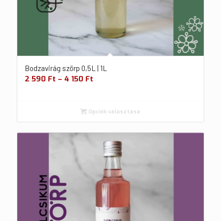
Bodzavirág szörp 0,5L | 1L
2 590
Ft
–
4 150
Ft
Opciók választása