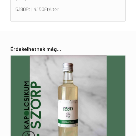
5.180Ft | 4.150Ft/liter
Érdekelhetnek még…