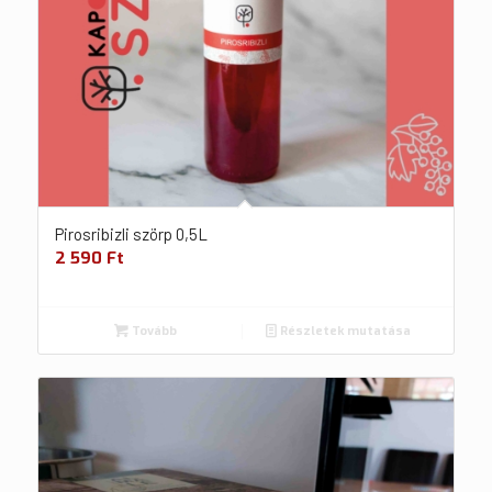
Pirosribizli szörp 0,5L
2 590
Ft
Tovább
Részletek mutatása