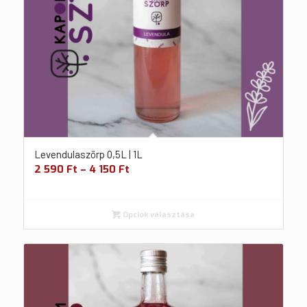
Levendulaszörp 0,5L | 1L
2 590
Ft
–
4 150
Ft
Opciók választása