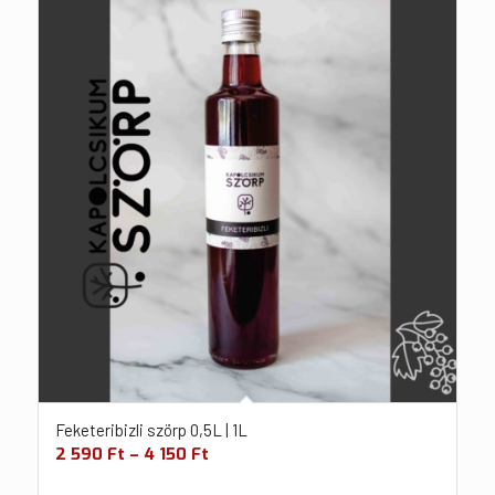
Feketeribizli szörp 0,5L | 1L
2 590
Ft
–
4 150
Ft