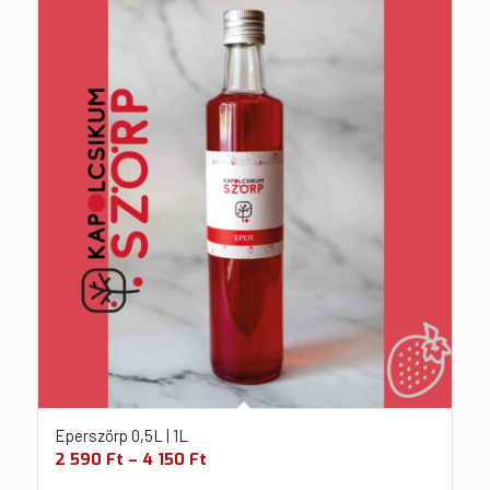
Eperszörp 0,5L | 1L
2 590
Ft
–
4 150
Ft