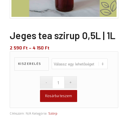
Jeges tea szirup 0,5L | 1L
2 590
Ft
–
4 150
Ft
KISZERELÉS
Kosárba teszem
Cikkszám:
N/A
Kategória:
Szörp