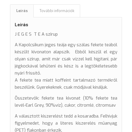
Leírás
További információk
Leírás
J E G E S T E A szirup
A Kapolcsikum jeges teája egy szálas fekete teából
készült kivonaton alapszik. Ebből készül el egy
olyan szirup, amit már csak vízzel kell hígítani, pár
jégkockával lehűteni és kész is a legtökéletesebb
nyári frissítő.
A fekete tea miatt koffeint tartalmazó termékről
beszélünk. Gyerekeknek, csak módjával kínáljuk.
Összetevők: fekete tea kivonat (10% fekete tea
levél-Earl Grey, 90%víz), cukor, citromlé, citromsav
A választott kiszerelést tedd a kosaradba. Felhívjuk
figyelmedet, hogy a literes kiszerelés műanyag
(PET) flakonban érkezik.