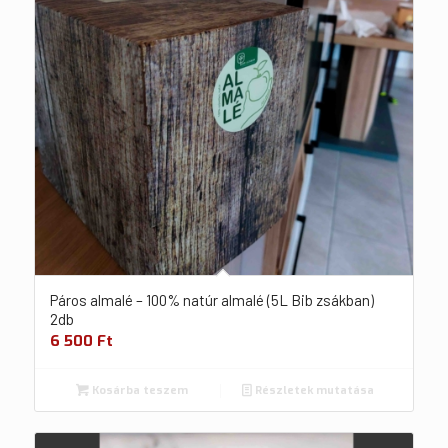
Páros almalé – 100% natúr almalé (5L Bib zsákban)
2db
6 500
Ft
Kosárba teszem
Részletek mutatása