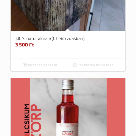
100% natúr almalé (5L Bib zsákban)
3 500
Ft
Kosárba teszem
Részletek mutatása