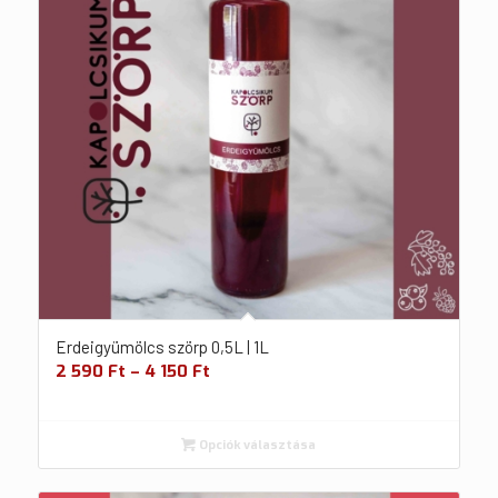
Erdeigyümölcs szörp 0,5L | 1L
2 590
Ft
–
4 150
Ft
Opciók választása