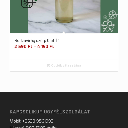
Bodzavirág szörp 0,5L | 1L
2 590
Ft
–
4 150
Ft
Opciók választása
KAPCSOLIKUM ÜGYFÉLSZOLGÁLAT
Mobil: +3630 9561993
Hívható 9:00-17:00 óráig