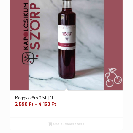
Meggyszörp 0,5L | 1L
2 590
Ft
–
4 150
Ft
Opciók választása