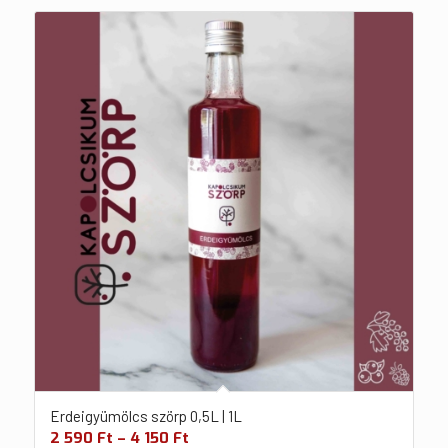
Erdeigyümölcs szörp 0,5L | 1L
2 590
Ft
–
4 150
Ft