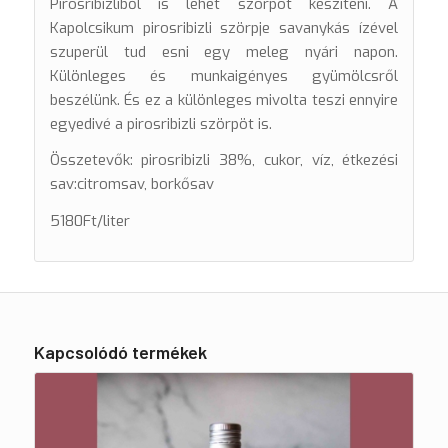
Pirosribizliből is lehet szörpöt készíteni. A
Kapolcsikum pirosribizli szörpje savanykás ízével
szuperül tud esni egy meleg nyári napon.
Különleges és munkaigényes gyümölcsről
beszélünk. És ez a különleges mivolta teszi ennyire
egyedivé a pirosribizli szörpöt is.
Összetevők: pirosribizli 38%, cukor, víz, étkezési
sav:citromsav, borkősav
5180Ft/liter
Kapcsolódó termékek