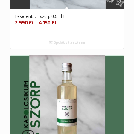
Feketeribizli szörp 0,5L | 1L
2 590
Ft
–
4 150
Ft
Opciók választása