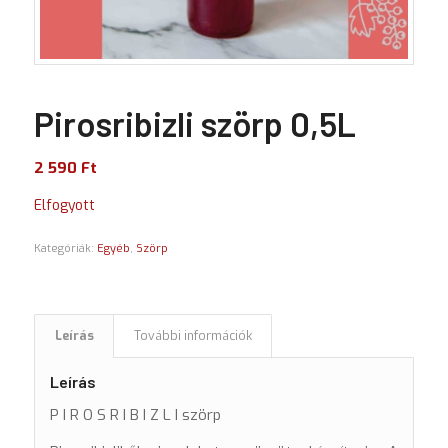
Pirosribizli szörp 0,5L
2 590
Ft
Elfogyott
Kategóriák:
Egyéb
,
Szörp
Leírás
További információk
Leírás
P I R O S R I B I Z L I szörp