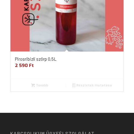
Pirosribizli szörp 0,5L
2 590
Ft
Tovább
Részletek mutatása
KAPCSOLIKUM ÜGYFÉLSZOLGÁLAT