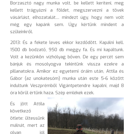
Borzasztó nagy munka volt, be kellett keríteni, meg
kellett trágyázni a földet, megszervezni a tövek
vásárlást, elhozatalát… mindezt úgy, hogy nem volt
még egy kapánk sem. Úgy kértünk mindent a
szüleinkről.
2013: És a fekete leves ekkor kezdődött. Kapálni kell.
1500 db bodzatő, 950 db meggy fa. És mi kapáltunk.
Volt a kezünkön vízhólyag bőven. De egy percét sem
bánjuk és mosolyogva tekintünk vissza ezekre a
pillanatokra. Amikor ez egyetemi óráim után, Attila és
Gábor (az unokatesóm) munka után este 5-6 között
indultunk Veszprémből Vigántpetendre kapálni, majd 8
óra körül értünk haza. Szép emlékek ezek.
És jött Attila
következő
ötlete: ültessünk
málnát, mert az
olyan jól