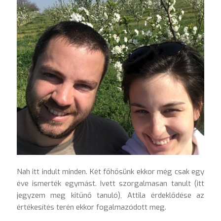
Nah itt indult minden. Két főhősünk ekkor még csak egy
éve ismerték egymást. Ivett szorgalmasan tanult (itt
jegyzem meg kitűnő tanuló), Attila érdeklődése az
értékesítés terén ekkor fogalmazódott meg.