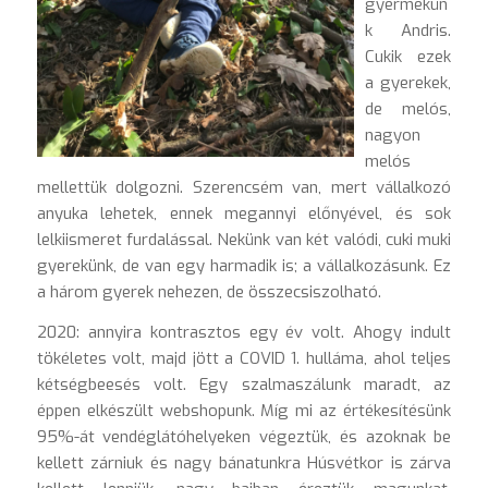
gyermekün
k Andris.
Cukik ezek
a gyerekek,
de melós,
nagyon
melós
mellettük dolgozni. Szerencsém van, mert vállalkozó
anyuka lehetek, ennek megannyi előnyével, és sok
lelkiismeret furdalással. Nekünk van két valódi, cuki muki
gyerekünk, de van egy harmadik is; a vállalkozásunk. Ez
a három gyerek nehezen, de összecsiszolható.
2020: annyira kontrasztos egy év volt. Ahogy indult
tökéletes volt, majd jött a COVID 1. hulláma, ahol teljes
kétségbeesés volt. Egy szalmaszálunk maradt, az
éppen elkészült webshopunk. Míg mi az értékesítésünk
95%-át vendéglátóhelyeken végeztük, és azoknak be
kellett zárniuk és nagy bánatunkra Húsvétkor is zárva