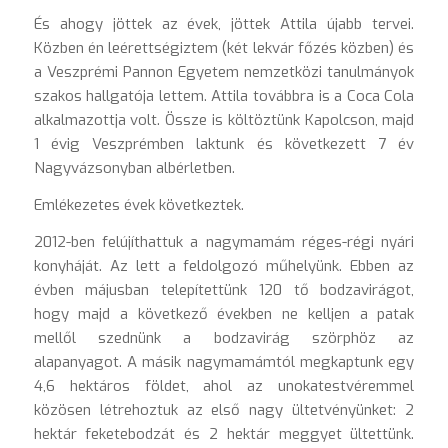
És ahogy jöttek az évek, jöttek Attila újabb tervei.
Közben én leérettségiztem (két lekvár főzés közben) és
a Veszprémi Pannon Egyetem nemzetközi tanulmányok
szakos hallgatója lettem. Attila továbbra is a Coca Cola
alkalmazottja volt. Össze is költöztünk Kapolcson, majd
1 évig Veszprémben laktunk és következett 7 év
Nagyvázsonyban albérletben.
Emlékezetes évek következtek.
2012-ben felújíthattuk a nagymamám réges-régi nyári
konyháját. Az lett a feldolgozó műhelyünk. Ebben az
évben májusban telepítettünk 120 tő bodzavirágot,
hogy majd a következő években ne kelljen a patak
mellől szednünk a bodzavirág szörphöz az
alapanyagot. A másik nagymamámtól megkaptunk egy
4,6 hektáros földet, ahol az unokatestvéremmel
közösen létrehoztuk az első nagy ültetvényünket: 2
hektár feketebodzát és 2 hektár meggyet ültettünk.