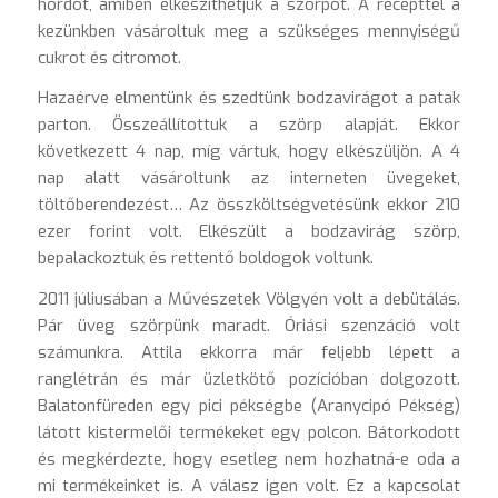
hordót, amiben elkészíthetjük a szörpöt. A recepttel a
kezünkben vásároltuk meg a szükséges mennyiségű
cukrot és citromot.
Hazaérve elmentünk és szedtünk bodzavirágot a patak
parton. Összeállítottuk a szörp alapját. Ekkor
következett 4 nap, míg vártuk, hogy elkészüljön. A 4
nap alatt vásároltunk az interneten üvegeket,
töltőberendezést… Az összköltségvetésünk ekkor 210
ezer forint volt. Elkészült a bodzavirág szörp,
bepalackoztuk és rettentő boldogok voltunk.
2011 júliusában a Művészetek Völgyén volt a debütálás.
Pár üveg szörpünk maradt. Óriási szenzáció volt
számunkra. Attila ekkorra már feljebb lépett a
ranglétrán és már üzletkötő pozícióban dolgozott.
Balatonfüreden egy pici pékségbe (Aranycipó Pékség)
látott kistermelői termékeket egy polcon. Bátorkodott
és megkérdezte, hogy esetleg nem hozhatná-e oda a
mi termékeinket is. A válasz igen volt. Ez a kapcsolat