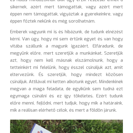
sikernek, azért mert támogattak, vagy azért mert
éppen nem támogattak, vigyáztak a gyerekeinkre, vagy
éppen főztek nekünk és még sorolhatnám.
Emberek vagyunk mi is és hibázunk, de tudunk elnézést
kérni. Van úgy, hogy mi sem értünk egyet és van hogy
vitába szállunk a magunk igazáért. Elfáradunk, de
megyünk előre, mert szeretjük a munkánkat. Szeretjük
azt, hogy nem kell másnak elszámolnunk, hogy a
tetteinkért mi felelünk, hogy ésszel csináljuk azt, amit
eltervezünk. És szeretjük, hogy mindezt közösen
csináljuk. Attilával mi ketten alkotunk egyet. Mindenkinek
megvan a maga feladata, de egyikünk sem tudná ezt
egymaga csinálni és ez így tökéletes. Ezért tudunk
előre menni, fejlődni, mert tudjuk, hogy mik a határaink,
mik a reálisan elérhető célok, és mert a földön járunk.