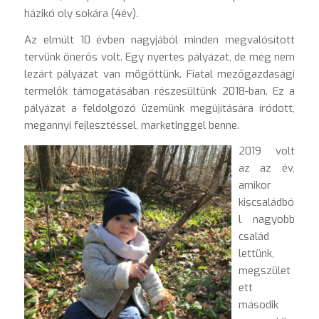
házikó oly sokára (4év).
Az elmúlt 10 évben nagyjából minden megvalósított
tervünk önerős volt. Egy nyertes pályázat, de még nem
lezárt pályázat van mögöttünk. Fiatal mezőgazdasági
termelők támogatásában részesültünk 2018-ban. Ez a
pályázat a feldolgozó üzemünk megújítására íródott,
megannyi fejlesztéssel, marketinggel benne.
2019 volt
az az év,
amikor
kiscsaládbó
l nagyobb
család
lettünk,
megszület
ett
második