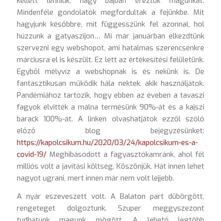
kellett lenniük, nagy bajban éreztük magunkat.
Mindenféle gondolatok megfordultak a fejünkbe. Mit
hagyjunk későbbre, mit függesszünk fel azonnal, hol
húzzunk a gatyaszíjon… Mi már januárban elkezdtünk
szervezni egy webshopot, ami hatalmas szerencsénkre
márciusra el is készült. Ez lett az értékesítési felületünk.
Egyből mélyvíz a webshopnak is és nekünk is. De
fantasztikusan működik hála nektek, akik használjátok.
Pandémiához tartozik, hogy ebben az éveben a tavaszi
fagyok elvitték a málna termésünk 90%-át és a kajszi
barack 100%-át. A linken olvashatjátok ezzől szóló
előző blog bejegyzésünket:
https://kapolcsikum.hu/2020/03/24/kapolcsikum-es-a-
covid-19/
Meghibásodott a fagyasztókamránk, ahol fél
milliós volt a javítási költség. Köszönjük. Hát innen lehet
nagyot ugrani, mert innen már nem volt lejjebb.
A nyár eszeveszett volt. A Balaton part dübörgött,
rengeteget dolgoztunk. Szuper meggyszezont
tudhatunk magunk mögött. A lehető legtöbb