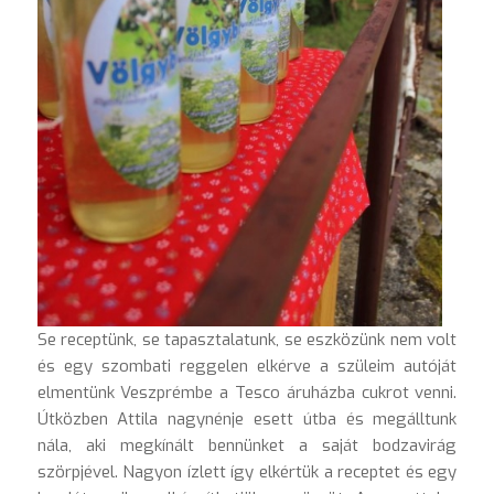
Se receptünk, se tapasztalatunk, se eszközünk nem volt
és egy szombati reggelen elkérve a szüleim autóját
elmentünk Veszprémbe a Tesco áruházba cukrot venni.
Útközben Attila nagynénje esett útba és megálltunk
nála, aki megkínált bennünket a saját bodzavirág
szörpjével. Nagyon ízlett így elkértük a receptet és egy