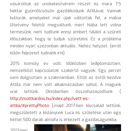
vásároltuk az unokatestvérem részét és mára 7,5
hektár gyümölcsösön gazdálkodunk Attilával. Vannak
kultúrák, amelyeket már újak váltottak fel, a málna
ültetvény felétől megváltunk, mert hiába lett volna
termésünk, nem tudtunk ennyi embert találni a szüreti
időszakban, hogy le tudjuk szüretelni. Ez a probléma
minden nyári szezonban aktuális. Nehéz helyzet. (erről
külön fejezetet tudnánk írni)
2015 komoly év volt. Időközben lediplomáztam,
nemzetközi kapcsolatok szakértő vagyok. Egy percet
sem dolgoztam a szakmámban. Ettől az évtől kezdve
Attila már nem volt alkalmazásban sehol. A magunk
urai lettünk. Októberben összeházasodtunk (
http://zsoltkardos.hu/index.php/ivett-es-
attila/#prettyPhoto
),majd 2017-ben kiscsalád lettünk,
megszületett a kislányunk Luca és születése után egy
héttel 500 darab almafa is érkezett a gazdaságunkba.
2017-ben