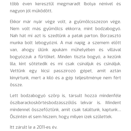
több éven keresztül megmaradt Ibolya nénivel és
nagyon jól működött.
Ekkor már nyár vége volt, a gyümölcsszezon vége.
Nem volt más gyümölcs ekkorra, mint bodzabogyó.
Nah hát mi azt is szedtünk a patak parton. Borzasztó
munka bolt lebogyózni. A mai napig a szemem előtt
van, ahogy ülünk apukám műhelyében és villával
bogyózzuk a fürtöket. Minden tiszta bogyó, a kezünk
lila, kint sötétedik és mi csak csináljuk és csináljuk.
Vettünk egy kicsi passzírozó gépet, amit aztán
kinyírtunk, mert a kiló és a gép teljesítménye nem fért
össze.
Lett bodzabogyó szörp is, társult hozzá mindenféle
őszibarackoskörtésbodzásszőlős lekvár is. Mindent
mindennel összefőztünk, amit csak találtunk, kaptunk…
Őszintén el sem hiszem, hogy milyen ízek születtek.
Itt zárult le a 2011-es év.