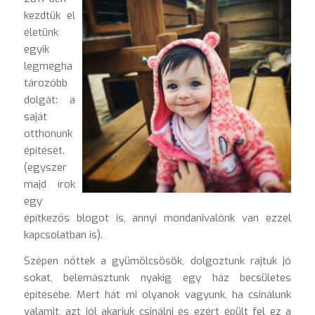
kezdtük el
életünk
egyik
legmegha
tározóbb
dolgát: a
saját
otthonunk
építését.
(egyszer
majd írok
egy
építkezős blogot is, annyi mondanivalónk van ezzel
kapcsolatban is).
Szépen nőttek a gyümölcsösök, dolgoztunk rajtuk jó
sokat, belemásztunk nyakig egy ház becsületes
építésébe. Mert hát mi olyanok vagyunk, ha csinálunk
valamit, azt jól akarjuk csinálni és ezért épült fel ez a