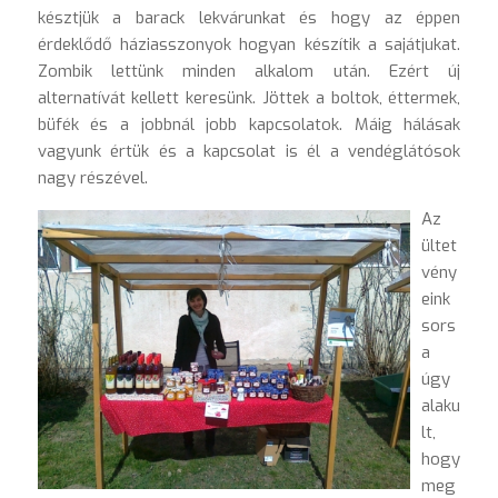
késztjük a barack lekvárunkat és hogy az éppen
érdeklődő háziasszonyok hogyan készítik a sajátjukat.
Zombik lettünk minden alkalom után. Ezért új
alternatívát kellett keresünk. Jöttek a boltok, éttermek,
büfék és a jobbnál jobb kapcsolatok. Máig hálásak
vagyunk értük és a kapcsolat is él a vendéglátósok
nagy részével.
Az
ültet
vény
eink
sors
a
úgy
alaku
lt,
hogy
meg