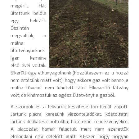
megéri… Hát
ültettünk belőle
egy hektárt.
Őszintén
megvalljuk, a
málna
ültetvényünknek
igen kemény
első évei voltak.
Sikerült úgy elhanyagolnunk (hozzáteszem ez a hozzá
nem értésünk miatt volt), hogy akkora gaz volt benne, a
málna töveket nem lehetett látni. Elkeserítő látvány
volt, de kihámoztuk az egész ültetvényt a gazból.
A szörpök és a lekvárok készítése töretlenül zajlott.
Jártunk piacra, keresünk viszonteladókat, kóstoltatni
jártunk delikátesz boltokba, hotelekbe, rendezvényekre.
A piacozást hamar feladtuk, mert nem szerettük
elmondani egy délelőtt alatt 70-szer, hogy hogyan