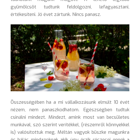
gyümölcsöt tudtunk feldolgozni, lefagyasztani,
értékesíteni. Jó évet zártunk. Nincs panasz.
Összességében ha a mi vállalkozásunk elmúlt 10 évét
nézem, nem panaszkodhatom. Egészségben tudtuk
csinálni mindezt. Mindezt, amink most van becsületes
munkával, szó szerint verítékkel, (részemről könnyekkel
is) valósítottuk meg. Méltán vagyok büszke magunkra
és hálás mindazoknak akik úgy érzik részesei ennek a