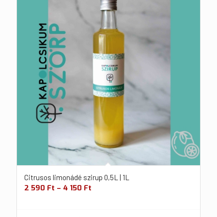
Citrusos limonádé szirup 0,5L | 1L
2 590
Ft
–
4 150
Ft