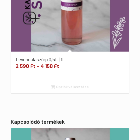
Levendulaszörp 0,5L | 1L
2 590
Ft
–
4 150
Ft
Opciók választása
Kapcsolódó termékek