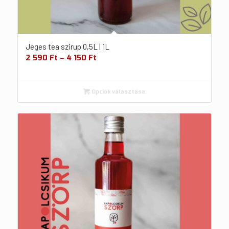
Jeges tea szirup 0,5L | 1L
2 590
Ft
–
4 150
Ft
Opciók választása