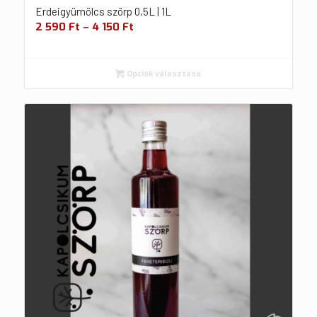
Erdeigyümölcs szörp 0,5L | 1L
2 590
Ft
–
4 150
Ft
Opciók választása