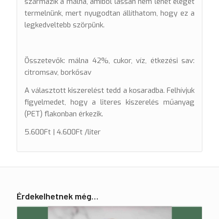
származik a málna, amiből lassan nem lehet eleget
termelnünk, mert nyugodtan állíthatom, hogy ez a
legkedveltebb szörpünk.
Összetevők: málna 42%, cukor, víz, étkezési sav:
citromsav, borkősav
A választott kiszerelést tedd a kosaradba. Felhívjuk
figyelmedet, hogy a literes kiszerelés műanyag
(PET) flakonban érkezik.
5.600Ft | 4.600Ft /liter
Érdekelhetnek még…