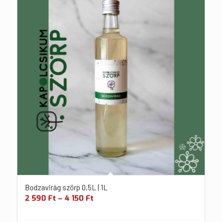
Bodzavirág szörp 0,5L | 1L
2 590
Ft
–
4 150
Ft