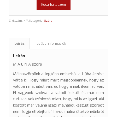
Kosárba teszem
Cikkszám:
N/A
Kategória:
Szörp
Leírás
További információk
Leírás
M Á L N A szörp
Málnaszörpünk a legtöbb emberből a Hűha érzést
váltja ki. Hogy miért mert megdöbbennek, hogy ez
valóban málnából van, és hogy annak ilyen íze van.
El vagyunk szokva a valódi ízektől és már nem
tudjuk a sok ízfokozó miatt, hogy mi is az igazi. Aki
kóstolt már valaha igazi málnából készült szörpöt
nem fogja elfelejteni. 1 ha-os málna ültetvényünkről