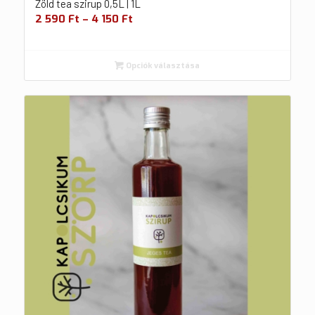
Zöld tea szirup 0,5L | 1L
2 590
Ft
–
4 150
Ft
Opciók választása