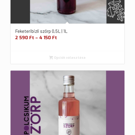
Feketeribizli szörp 0,5L | 1L
2 590
Ft
–
4 150
Ft
Opciók választása