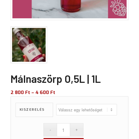
Málnaszörp 0,5L | 1L
2 800
Ft
–
4 600
Ft
KISZERELÉS